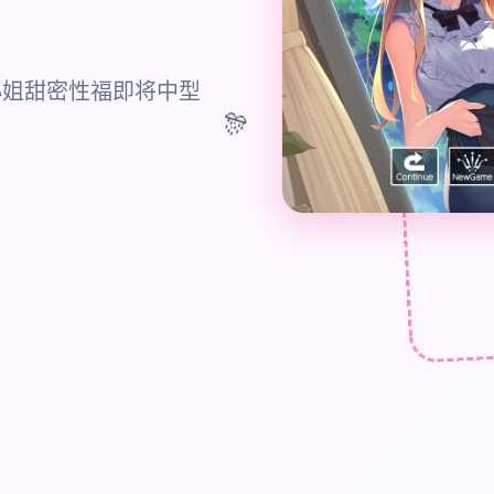
小姐甜密性福即将中型
🎊