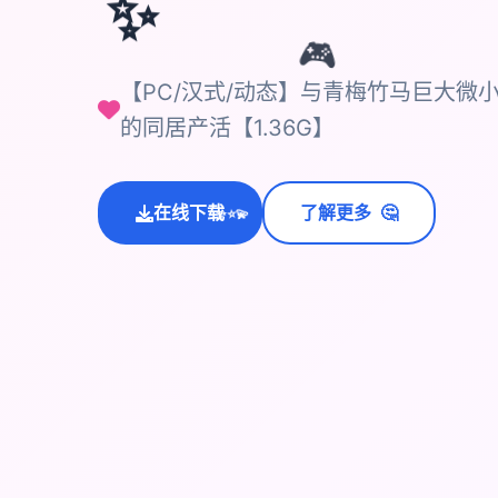
✨
🎮
【PC/汉式/动态】与青梅竹马巨大微
的同居产活【1.36G】
💫
🤔
在线下载
了解更多
✨
⭐