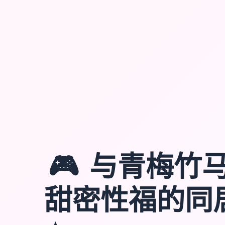
🎮
与青梅竹
甜密性福的同